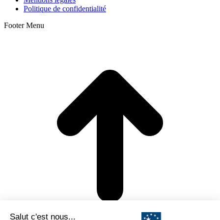
Politique de confidentialité
Footer Menu
A
e
h