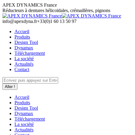
Aller
APEX DYNAMICS France
au
Réducteurs à dentures hélicoïdales, crémaillères, pignons
contenu
info@apexdyna.fr
+33(0)1 60 13 50 97
Accueil
Produits
Design Tool
Dynamax
Téléchargement
La société
Actualités
Contact
Recherche
:
Accueil
Produits
Design Tool
Dynamax
Téléchargement
La société
Actualités