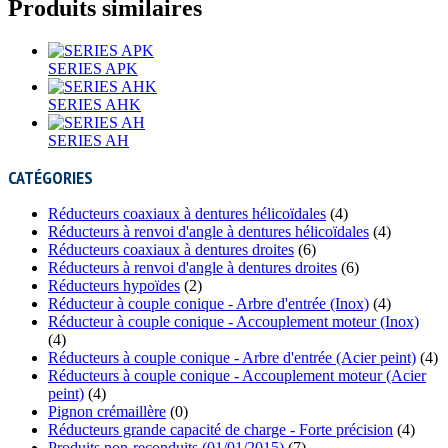
Produits similaires
SERIES APK
SERIES AHK
SERIES AH
CATÉGORIES
Réducteurs coaxiaux à dentures hélicoïdales
(4)
Réducteurs à renvoi d'angle à dentures hélicoïdales
(4)
Réducteurs coaxiaux à dentures droites
(6)
Réducteurs à renvoi d'angle à dentures droites
(6)
Réducteurs hypoïdes
(2)
Réducteur à couple conique - Arbre d'entrée (Inox)
(4)
Réducteur à couple conique - Accouplement moteur (Inox)
(4)
Réducteurs à couple conique - Arbre d'entrée (Acier peint)
(4)
Réducteurs à couple conique - Accouplement moteur (Acier
peint)
(4)
Pignon crémaillère
(0)
Réducteurs grande capacité de charge - Forte précision
(4)
Produits non-reconduits (01/01/2015)
(7)