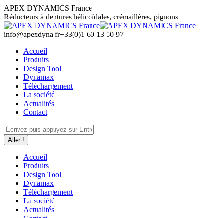
Aller
APEX DYNAMICS France
au
Réducteurs à dentures hélicoïdales, crémaillères, pignons
contenu
info@apexdyna.fr
+33(0)1 60 13 50 97
Accueil
Produits
Design Tool
Dynamax
Téléchargement
La société
Actualités
Contact
Recherche
:
Accueil
Produits
Design Tool
Dynamax
Téléchargement
La société
Actualités