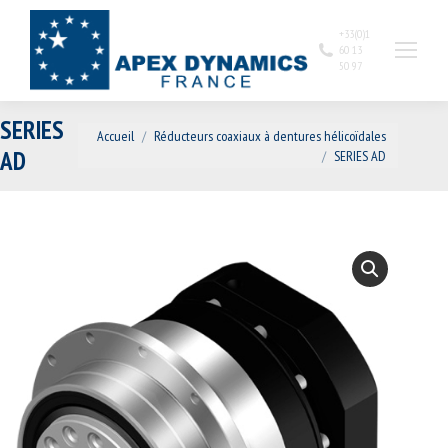
+33(0)1
60 13
50 97
SERIES
Vous êtes ici :
Accueil
Réducteurs coaxiaux à dentures hélicoïdales
AD
SERIES AD