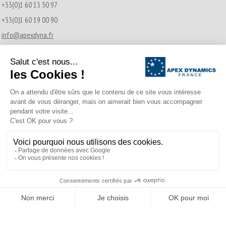
+33(0)1 60 13 50 97
+33(0)1 60 19 00 90
info@apexdyna.fr
Actualités récentes
Transmissions Pignon-Crémaillère
21/12/2016
A propos d’Apex Dynamics France
02/04/2015
© APEX DYNAMICS 2026 - Tous droits réservés
Footer Menu
Translate »