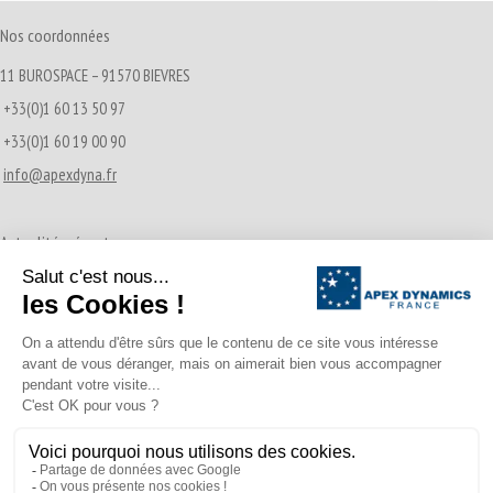
Nos coordonnées
11 BUROSPACE – 91570 BIEVRES
+33(0)1 60 13 50 97
+33(0)1 60 19 00 90
info@apexdyna.fr
Actualités récentes
Transmissions Pignon-Crémaillère
21/12/2016
A propos d’Apex Dynamics France
02/04/2015
© APEX DYNAMICS 2026 - Tous droits réservés
Footer Menu