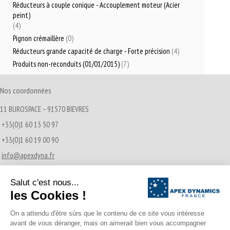
Réducteurs à couple conique - Accouplement moteur (Acier
peint)
(4)
Pignon crémaillère
(0)
Réducteurs grande capacité de charge - Forte précision
(4)
Produits non-reconduits (01/01/2015)
(7)
Nos coordonnées
11 BUROSPACE – 91570 BIEVRES
+33(0)1 60 13 50 97
+33(0)1 60 19 00 90
info@apexdyna.fr
Actualités récentes
Transmissions Pignon-Crémaillère
21/12/2016