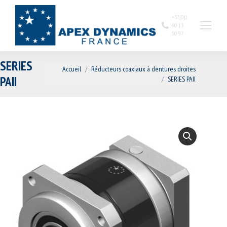
+33(0)1
60 13
50 97
SERIES
Vous êtes ici :
Accueil
Réducteurs coaxiaux à dentures droites
PAII
SERIES PAII