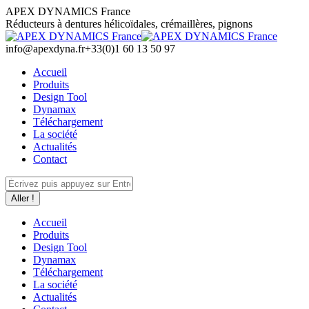
Aller
APEX DYNAMICS France
au
Réducteurs à dentures hélicoïdales, crémaillères, pignons
contenu
info@apexdyna.fr
+33(0)1 60 13 50 97
Accueil
Produits
Design Tool
Dynamax
Téléchargement
La société
Actualités
Contact
Recherche
:
Accueil
Produits
Design Tool
Dynamax
Téléchargement
La société
Actualités