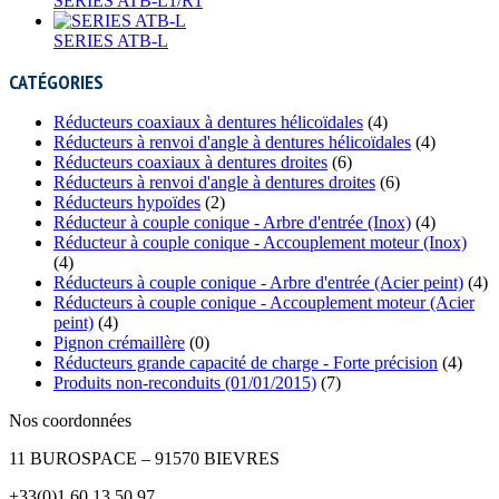
SERIES ATB-L1/R1
SERIES ATB-L
CATÉGORIES
Réducteurs coaxiaux à dentures hélicoïdales
(4)
Réducteurs à renvoi d'angle à dentures hélicoïdales
(4)
Réducteurs coaxiaux à dentures droites
(6)
Réducteurs à renvoi d'angle à dentures droites
(6)
Réducteurs hypoïdes
(2)
Réducteur à couple conique - Arbre d'entrée (Inox)
(4)
Réducteur à couple conique - Accouplement moteur (Inox)
(4)
Réducteurs à couple conique - Arbre d'entrée (Acier peint)
(4)
Réducteurs à couple conique - Accouplement moteur (Acier
peint)
(4)
Pignon crémaillère
(0)
Réducteurs grande capacité de charge - Forte précision
(4)
Produits non-reconduits (01/01/2015)
(7)
Nos coordonnées
11 BUROSPACE – 91570 BIEVRES
+33(0)1 60 13 50 97