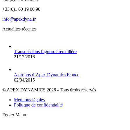
+33(0)1 60 19 00 90
info@apexdyna.fr
Actualités récentes
Transmissions Pignon-Crémaillère
21/12/2016
A propos d’Apex Dynamics France
02/04/2015
© APEX DYNAMICS 2026 - Tous droits réservés
Mentions légales
Politique de confidentialité
Footer Menu
A
e