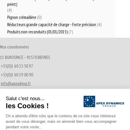
peint)
(4)
Pignon crémaillère
(0)
Réducteurs grande capacité de charge - Forte précision
(4)
Produits non-reconduits (01/01/2015)
(7)
Nos coordonnées
11 BUROSPACE – 91570 BIEVRES
+33(0)1 60 13 50 97
+33(0)1 60 19 00 90
info@apexdyna.fr
Actualités récentes
Transmissions Pignon-Crémaillère
21/12/2016
A propos d’Apex Dynamics France