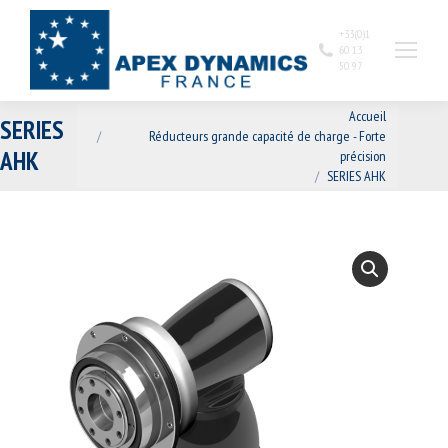
+33(0)1
60 13
50 97
Vous êtes ici :
Accueil
SERIES
Réducteurs grande capacité de charge - Forte
AHK
précision
SERIES AHK