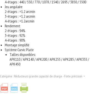
4-étages : 440 / 550 / 770 / 1078 / 1540 / 2695 / 3850 / 5500
Jeu angulaire
2-étages : =1.2 arcmin
3-étages : =1.2 arcmin
4-étages : =1.2arcmin
Rendement
2-étages : 94%
3-étages : 92%
4-étages : 90%
Montage simplifié
Système Curvic Plate
Tailles disponibles:
APK110 / APK140 / APK200 / APK255 / APK285 / APK355 /
APK450
Catégorie :
Réducteurs grande capacité de charge - Forte précision