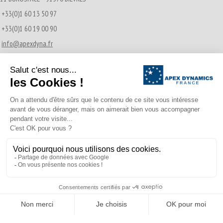
+33(0)1 60 13 50 97
+33(0)1 60 19 00 90
info@apexdyna.fr
Actualités récentes
Transmissions Pignon-Crémaillère
21/12/2016
A propos d’Apex Dynamics France
02/04/2015
© APEX DYNAMICS 2026 - Tous droits réservés
Footer Menu
Translate »