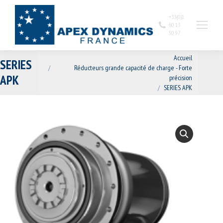
+33(0)1
60 13
50 97
Vous êtes ici :
Accueil
SERIES
Réducteurs grande capacité de charge - Forte
APK
précision
SERIES APK