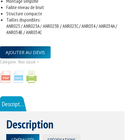
Montage simplifié
Faible niveau de bruit
Structure compacte
Tailles disponibles:
ANR023 / ANR023A / ANR023B / ANR023C / ANR034 / ANR034A /
ANR034B / ANR034C
AJOUTER AU DEVIS
Catégorie :
Non classé
Description
Description
GÉNÉRALITÉS
SPÉCIFICATIONS