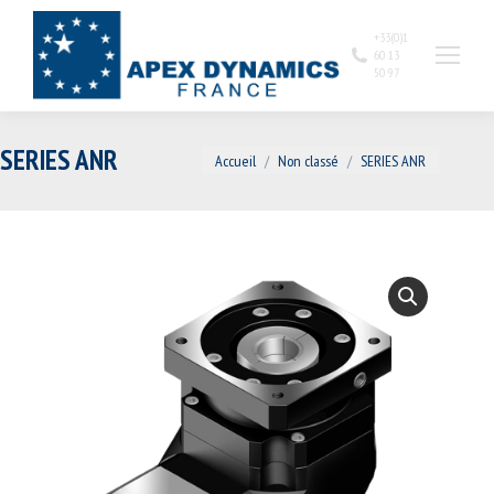
+33(0)1
60 13
50 97
SERIES ANR
Vous êtes ici :
Accueil
Non classé
SERIES ANR