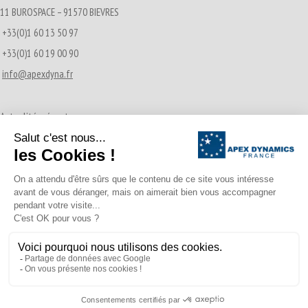
11 BUROSPACE – 91570 BIEVRES
+33(0)1 60 13 50 97
+33(0)1 60 19 00 90
info@apexdyna.fr
Actualités récentes
Transmissions Pignon-Crémaillère
21/12/2016
A propos d’Apex Dynamics France
02/04/2015
© APEX DYNAMICS 2026 - Tous droits réservés
Footer Menu