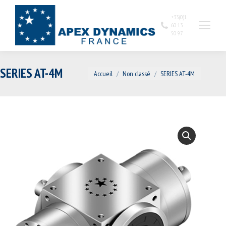
+33(0)1
60 13
50 97
SERIES AT-4M
Vous êtes ici :
Accueil
Non classé
SERIES AT-4M