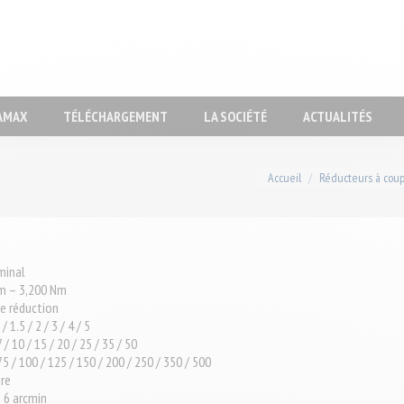
RODUITS
DESIGN TOOL
DYNAMAX
TÉLÉCHARGEMENT
AMAX
TÉLÉCHARGEMENT
LA SOCIÉTÉ
ACTUALITÉS
Vous êtes ici :
Accueil
Réducteurs à coup
minal
m – 3,200 Nm
e réduction
/ 1.5 / 2 / 3 / 4 / 5
 / 10 / 15 / 20 / 25 / 35 / 50
5 / 100 / 125 / 150 / 200 / 250 / 350 / 500
ire
= 6 arcmin