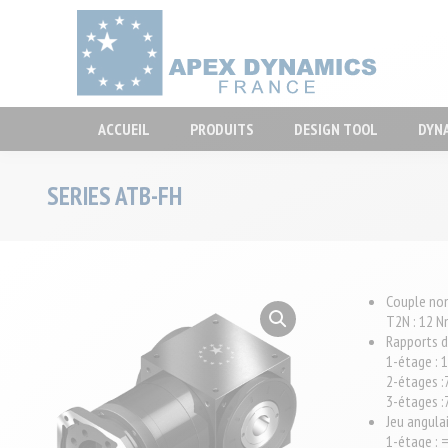
ACCUEIL
P
ACCUEIL
PRODUITS
DESIGN TOOL
DYN
SERIES ATB-FH
Couple no
T2N : 12 N
Rapports d
1-étage : 1 
2-étages :7
3-étages :7
Jeu angula
1-étage : 