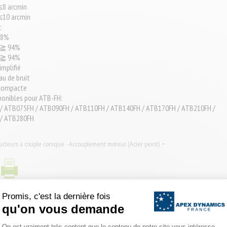
≤8 arcmin
≤10 arcmin
t
98%
: ≧ 94%
: ≧ 94%
mplifié
au de bruit
 compacte
sponibles pour ATB-FH:
/ ATB075FH / ATB090FH / ATB110FH / ATB140FH / ATB170FH / ATB210FH /
/ ATB280FH
cteurs à couple conique - Accouplement moteur (Acier peint)