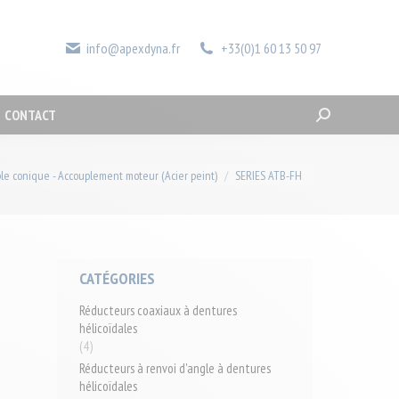
LA SOCIÉTÉ
ACTUALITÉS
CONTACT
Recherche
:
info@apexdyna.fr
+33(0)1 60 13 50 97
CONTACT
Recherche
:
le conique - Accouplement moteur (Acier peint)
SERIES ATB-FH
CATÉGORIES
Réducteurs coaxiaux à dentures
hélicoïdales
(4)
Réducteurs à renvoi d'angle à dentures
hélicoïdales