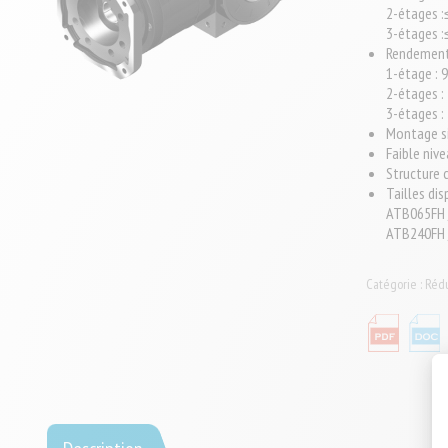
2-étages :
3-étages :
Rendemen
1-étage : 
2-étages 
3-étages 
Montage si
Faible nive
Structure
Tailles di
ATB065FH 
ATB240FH 
Catégorie :
Rédu