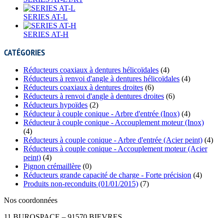
SERIES AT-L
SERIES AT-H
CATÉGORIES
Réducteurs coaxiaux à dentures hélicoïdales
(4)
Réducteurs à renvoi d'angle à dentures hélicoïdales
(4)
Réducteurs coaxiaux à dentures droites
(6)
Réducteurs à renvoi d'angle à dentures droites
(6)
Réducteurs hypoïdes
(2)
Réducteur à couple conique - Arbre d'entrée (Inox)
(4)
Réducteur à couple conique - Accouplement moteur (Inox)
(4)
Réducteurs à couple conique - Arbre d'entrée (Acier peint)
(4)
Réducteurs à couple conique - Accouplement moteur (Acier
peint)
(4)
Pignon crémaillère
(0)
Réducteurs grande capacité de charge - Forte précision
(4)
Produits non-reconduits (01/01/2015)
(7)
Nos coordonnées
11 BUROSPACE – 91570 BIEVRES