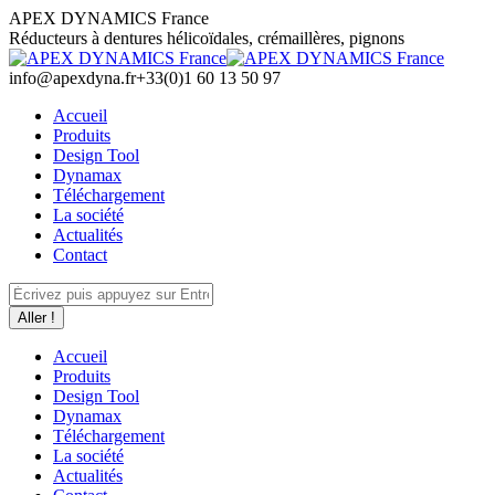
Aller
APEX DYNAMICS France
au
Réducteurs à dentures hélicoïdales, crémaillères, pignons
contenu
info@apexdyna.fr
+33(0)1 60 13 50 97
Accueil
Produits
Design Tool
Dynamax
Téléchargement
La société
Actualités
Contact
Recherche
:
Accueil
Produits
Design Tool
Dynamax
Téléchargement
La société
Actualités