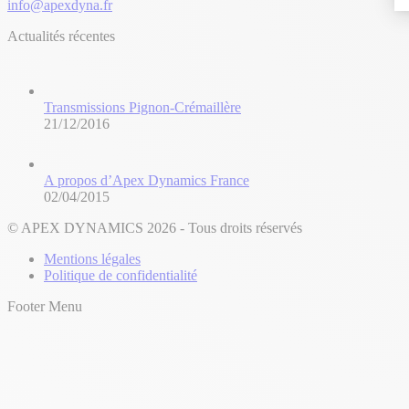
info@apexdyna.fr
Actualités récentes
Transmissions Pignon-Crémaillère
21/12/2016
A propos d’Apex Dynamics France
02/04/2015
© APEX DYNAMICS 2026 - Tous droits réservés
Mentions légales
Politique de confidentialité
Footer Menu