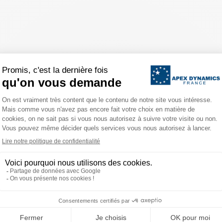
nt)
(4)