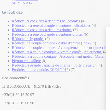
SERIES AT-C
CATÉGORIES
Réducteurs coaxiaux à dentures hélicoïdales
(4)
Réducteurs à renvoi d'angle à dentures hélicoïdales
(4)
Réducteurs coaxiaux à dentures droites
(6)
Réducteurs à renvoi d'angle à dentures droites
(6)
Réducteurs hypoïdes
(2)
Réducteur à couple conique - Arbre d'entrée (Inox)
(4)
Réducteur à couple conique - Accouplement moteur (Inox)
(4)
Réducteurs à couple conique - Arbre d'entrée (Acier peint)
(4)
Réducteurs à couple conique - Accouplement moteur (Acier pei
Pignon crémaillère
(0)
Réducteurs grande capacité de charge - Forte précision
(4)
Produits non-reconduits (01/01/2015)
(7)
Nos coordonnées
11 BUROSPACE – 91570 BIEVRES
+33(0)1 60 13 50 97
+33(0)1 60 19 00 90