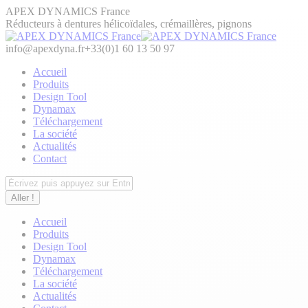
Aller
APEX DYNAMICS France
au
Réducteurs à dentures hélicoïdales, crémaillères, pignons
contenu
info@apexdyna.fr
+33(0)1 60 13 50 97
Accueil
Produits
Design Tool
Dynamax
Téléchargement
La société
Actualités
Contact
Recherche
:
Accueil
Produits
Design Tool
Dynamax
Téléchargement
La société
Actualités