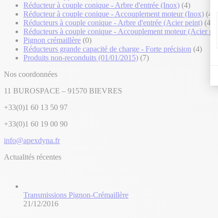
Réducteur à couple conique - Arbre d'entrée (Inox)
(4)
Réducteur à couple conique - Accouplement moteur (Inox)
(4)
Réducteurs à couple conique - Arbre d'entrée (Acier peint)
(4)
Réducteurs à couple conique - Accouplement moteur (Acier pei
Pignon crémaillère
(0)
Réducteurs grande capacité de charge - Forte précision
(4)
Produits non-reconduits (01/01/2015)
(7)
Nos coordonnées
11 BUROSPACE – 91570 BIEVRES
+33(0)1 60 13 50 97
+33(0)1 60 19 00 90
info@apexdyna.fr
Actualités récentes
Transmissions Pignon-Crémaillère
21/12/2016