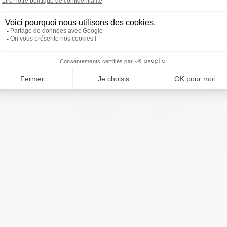
nt)
(4)