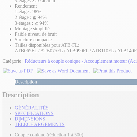
3-étages :≤10 arcmin
Rendement
1-étage : 98%
2-étage : ≧ 94%
3-étages : ≧ 94%
Montage simplifié
Faible niveau de bruit
Structure compacte
Tailles disponibles pour ATB-FL:
ATB065FL / ATB075FL / ATB090FL / ATB110FL / ATB140F
Catégorie :
Réducteurs à couple conique - Accouplement moteur (Acie
Description
Description
GÉNÉRALITÉS
SPÉCIFICATIONS
DIMENSIONS
TÉLÉCHARGEMENTS
Couple conique (réduction 1 à 500)