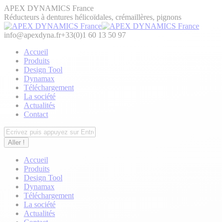
Aller
APEX DYNAMICS France
au
Réducteurs à dentures hélicoïdales, crémaillères, pignons
contenu
info@apexdyna.fr
+33(0)1 60 13 50 97
Accueil
Produits
Design Tool
Dynamax
Téléchargement
La société
Actualités
Contact
Recherche
:
Accueil
Produits
Design Tool
Dynamax
Téléchargement
La société
Actualités