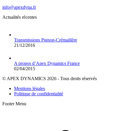
info@apexdyna.fr
Actualités récentes
Transmissions Pignon-Crémaillère
21/12/2016
A propos d’Apex Dynamics France
02/04/2015
© APEX DYNAMICS 2026 - Tous droits réservés
Mentions légales
Politique de confidentialité
Footer Menu
A
e
h