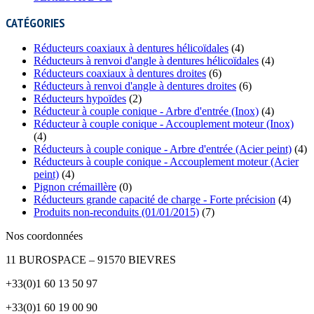
CATÉGORIES
Réducteurs coaxiaux à dentures hélicoïdales
(4)
Réducteurs à renvoi d'angle à dentures hélicoïdales
(4)
Réducteurs coaxiaux à dentures droites
(6)
Réducteurs à renvoi d'angle à dentures droites
(6)
Réducteurs hypoïdes
(2)
Réducteur à couple conique - Arbre d'entrée (Inox)
(4)
Réducteur à couple conique - Accouplement moteur (Inox)
(4)
Réducteurs à couple conique - Arbre d'entrée (Acier peint)
(4)
Réducteurs à couple conique - Accouplement moteur (Acier
peint)
(4)
Pignon crémaillère
(0)
Réducteurs grande capacité de charge - Forte précision
(4)
Produits non-reconduits (01/01/2015)
(7)
Nos coordonnées
11 BUROSPACE – 91570 BIEVRES
+33(0)1 60 13 50 97
+33(0)1 60 19 00 90