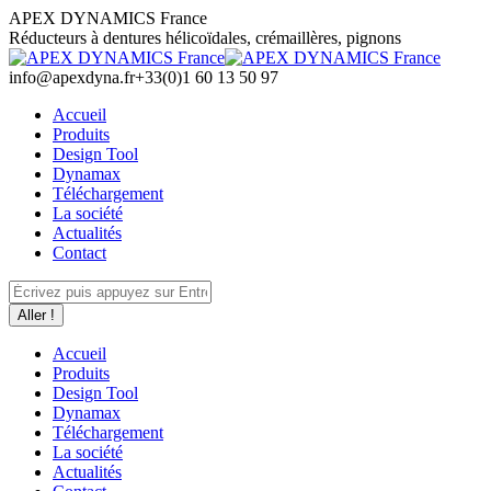
Aller
APEX DYNAMICS France
au
Réducteurs à dentures hélicoïdales, crémaillères, pignons
contenu
info@apexdyna.fr
+33(0)1 60 13 50 97
Accueil
Produits
Design Tool
Dynamax
Téléchargement
La société
Actualités
Contact
Recherche
:
Accueil
Produits
Design Tool
Dynamax
Téléchargement
La société
Actualités