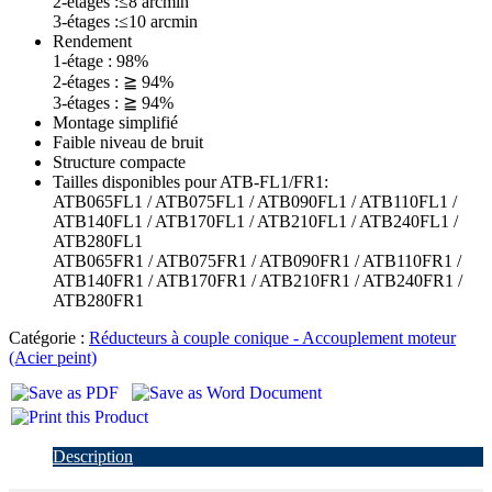
2-étages :≤8 arcmin
3-étages :≤10 arcmin
Rendement
1-étage : 98%
2-étages : ≧ 94%
3-étages : ≧ 94%
Montage simplifié
Faible niveau de bruit
Structure compacte
Tailles disponibles pour ATB-FL1/FR1:
ATB065FL1 / ATB075FL1 / ATB090FL1 / ATB110FL1 /
ATB140FL1 / ATB170FL1 / ATB210FL1 / ATB240FL1 /
ATB280FL1
ATB065FR1 / ATB075FR1 / ATB090FR1 / ATB110FR1 /
ATB140FR1 / ATB170FR1 / ATB210FR1 / ATB240FR1 /
ATB280FR1
Catégorie :
Réducteurs à couple conique - Accouplement moteur
(Acier peint)
Description