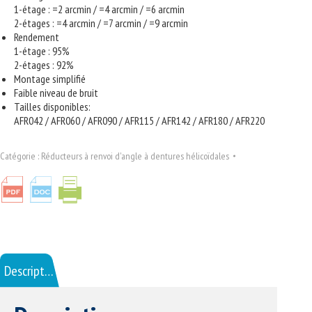
1-étage : =2 arcmin / =4 arcmin / =6 arcmin
2-étages : =4 arcmin / =7 arcmin / =9 arcmin
Rendement
1-étage : 95%
2-étages : 92%
Montage simplifié
Faible niveau de bruit
Tailles disponibles:
AFR042 / AFR060 / AFR090 / AFR115 / AFR142 / AFR180 / AFR220
Catégorie :
Réducteurs à renvoi d'angle à dentures hélicoïdales
Description