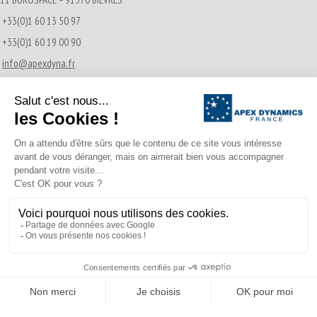
+33(0)1 60 13 50 97
+33(0)1 60 19 00 90
info@apexdyna.fr
Actualités récentes
Transmissions Pignon-Crémaillère
21/12/2016
A propos d’Apex Dynamics France
02/04/2015
© APEX DYNAMICS 2026 - Tous droits réservés
Footer Menu
Translate »