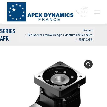
+33(0)1
60 13
50 97
Vous êtes ici :
SERIES
Accueil
Réducteurs à renvoi d'angle à dentures hélicoïdales
AFR
SERIES AFR