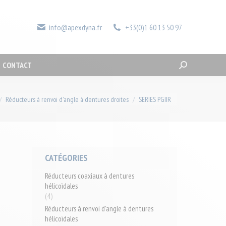
LA SOCIÉTÉ
ACTUALITÉS
CONTACT
Recherche
:
info@apexdyna.fr
+33(0)1 60 13 50 97
CONTACT
Recherche
:
ci :
Réducteurs à renvoi d'angle à dentures droites
SERIES PGIIR
CATÉGORIES
Réducteurs coaxiaux à dentures
hélicoïdales
(4)
Réducteurs à renvoi d'angle à dentures
hélicoïdales