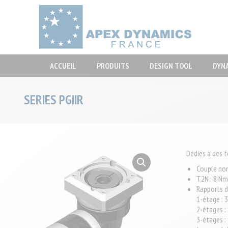
ACCUEIL
P
ACCUEIL
PRODUITS
DESIGN TOOL
DYN
SERIES PGIIR
Dédiés à des 
Couple no
T2N : 8 N
Rapports d
1-étage : 3 
2-étages : 
3-étages : 