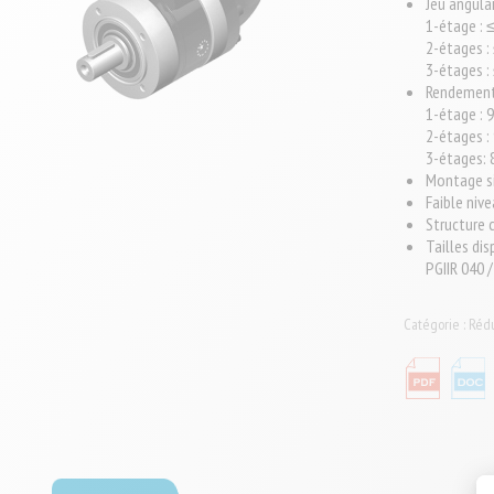
Jeu angula
1-étage : 
2-étages :
3-étages :
Rendemen
1-étage : 
2-étages :
3-étages:
Montage si
Faible nive
Structure
Tailles dis
PGIIR 040 /
Catégorie :
Rédu