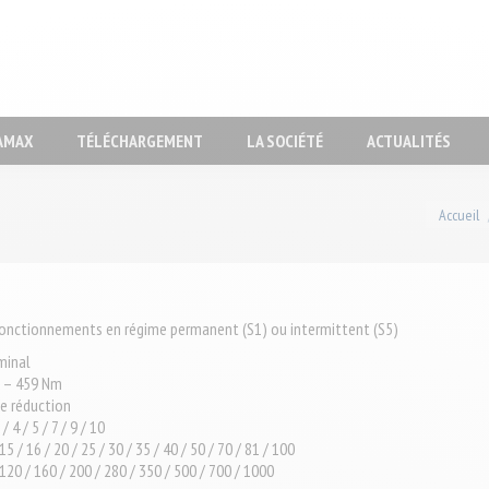
RODUITS
DESIGN TOOL
DYNAMAX
TÉLÉCHARGEMENT
AMAX
TÉLÉCHARGEMENT
LA SOCIÉTÉ
ACTUALITÉS
Vous êtes i
Accueil
fonctionnements en régime permanent (S1) ou intermittent (S5)
minal
m – 459 Nm
e réduction
/ 4 / 5 / 7 / 9 / 10
15 / 16 / 20 / 25 / 30 / 35 / 40 / 50 / 70 / 81 / 100
120 / 160 / 200 / 280 / 350 / 500 / 700 / 1000