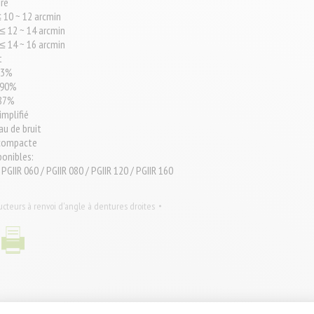
ire
≤ 10 ~ 12 arcmin
 ≤ 12 ~ 14 arcmin
 ≤ 14 ~ 16 arcmin
t
93%
 90%
 87%
mplifié
au de bruit
 compacte
ponibles:
 PGIIR 060 / PGIIR 080 / PGIIR 120 / PGIIR 160
cteurs à renvoi d'angle à dentures droites