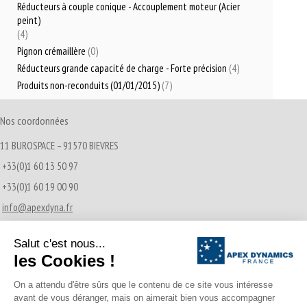
Réducteurs à couple conique - Accouplement moteur (Acier
peint)
(4)
Pignon crémaillère
(0)
Réducteurs grande capacité de charge - Forte précision
(4)
Produits non-reconduits (01/01/2015)
(7)
Nos coordonnées
11 BUROSPACE – 91570 BIEVRES
+33(0)1 60 13 50 97
+33(0)1 60 19 00 90
info@apexdyna.fr
Actualités récentes
Transmissions Pignon-Crémaillère
21/12/2016