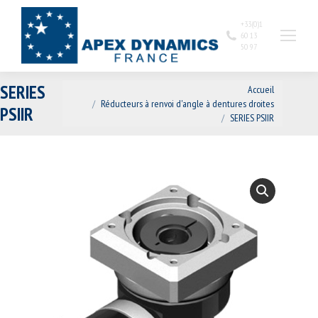
+33(0)1
60 13
50 97
Vous êtes ici :
SERIES
Accueil
Réducteurs à renvoi d'angle à dentures droites
PSIIR
SERIES PSIIR