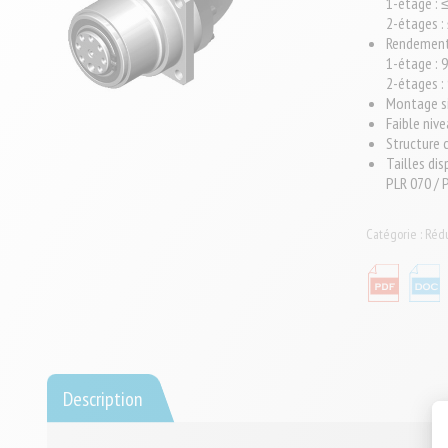
1-étage : 
2-étages :
Rendemen
1-étage : 
2-étages :
Montage si
Faible nive
Structure
Tailles dis
PLR 070 / 
Catégorie :
Rédu
Description