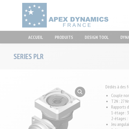
ACCUEIL
P
ACCUEIL
PRODUITS
DESIGN TOOL
DYN
SERIES PLR
Dédiés à des 
Couple no
T2N : 27 
Rapports d
1-étage : 3 
2-étages : 
Jeu angula