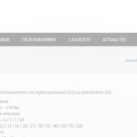
RODUITS
DESIGN TOOL
DYNAMAX
TÉLÉCHARGEMENT
AMAX
TÉLÉCHARGEMENT
LA SOCIÉTÉ
ACTUALITÉS
Vous êtes
Accueil
fonctionnements en régime permanent (S1) ou intermittent (S5)
minal
Nm – 143 Nm
e réduction
/ 4 / 5 / 7 / 10
12 / 15 / 16 / 20 / 25 / 30 / 35 / 40 / 50 / 70 / 100
ire