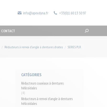
LA SOCIÉTÉ
ACTUALITÉS
CONTACT
Recherche
:
info@apexdyna.fr
+33(0)1 60 13 50 97
CONTACT
Recherche
:
 ici :
Réducteurs à renvoi d'angle à dentures droites
SERIES PLR
CATÉGORIES
Réducteurs coaxiaux à dentures
hélicoïdales
(4)
Réducteurs à renvoi d'angle à dentures
hélicoïdales