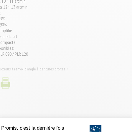
≤ 10 ~ 11 arcmin
 ≤ 12 ~ 13 arcmin
t
93%
 90%
mplifié
au de bruit
 compacte
ponibles:
PLR 090 / PLR 120
cteurs à renvoi d'angle à dentures droites